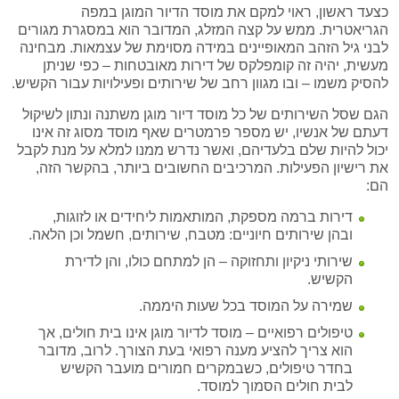
כצעד ראשון, ראוי למקם את מוסד הדיור המוגן במפה
הגריאטרית. ממש על קצה המזלג, המדובר הוא במסגרת מגורים
לבני גיל הזהב המאופיינים במידה מסוימת של עצמאות. מבחינה
מעשית, יהיה זה קומפלקס של דירות מאובטחות – כפי שניתן
להסיק משמו – ובו מגוון רחב של שירותים ופעילויות עבור הקשיש.
הגם שסל השירותים של כל מוסד דיור מוגן משתנה ונתון לשיקול
דעתם של אנשיו, יש מספר פרמטרים שאף מוסד מסוג זה אינו
יכול להיות שלם בלעדיהם, ואשר נדרש ממנו למלא על מנת לקבל
את רישיון הפעילות. המרכיבים החשובים ביותר, בהקשר הזה,
הם:
דירות ברמה מספקת, המותאמות ליחידים או לזוגות,
ובהן שירותים חיוניים: מטבח, שירותים, חשמל וכן הלאה.
שירותי ניקיון ותחזוקה – הן למתחם כולו, והן לדירת
הקשיש.
שמירה על המוסד בכל שעות היממה.
טיפולים רפואיים – מוסד לדיור מוגן אינו בית חולים, אך
הוא צריך להציע מענה רפואי בעת הצורך. לרוב, מדובר
בחדר טיפולים, כשבמקרים חמורים מועבר הקשיש
לבית חולים הסמוך למוסד.