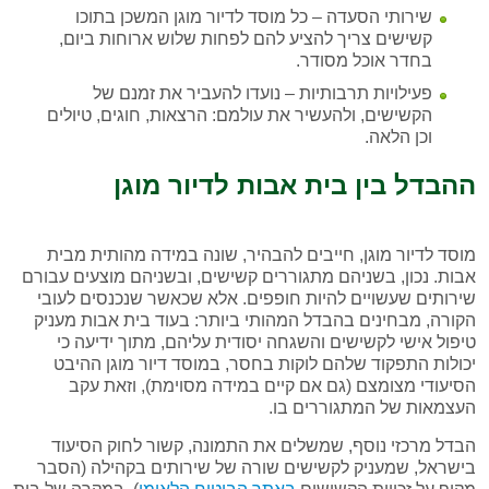
שירותי הסעדה – כל מוסד לדיור מוגן המשכן בתוכו
קשישים צריך להציע להם לפחות שלוש ארוחות ביום,
בחדר אוכל מסודר.
פעילויות תרבותיות – נועדו להעביר את זמנם של
הקשישים, ולהעשיר את עולמם: הרצאות, חוגים, טיולים
וכן הלאה.
ההבדל בין בית אבות לדיור מוגן
מוסד לדיור מוגן, חייבים להבהיר, שונה במידה מהותית מבית
אבות. נכון, בשניהם מתגוררים קשישים, ובשניהם מוצעים עבורם
שירותים שעשויים להיות חופפים. אלא שכאשר שנכנסים לעובי
הקורה, מבחינים בהבדל המהותי ביותר: בעוד בית אבות מעניק
טיפול אישי לקשישים והשגחה יסודית עליהם, מתוך ידיעה כי
יכולות התפקוד שלהם לוקות בחסר, במוסד דיור מוגן ההיבט
הסיעודי מצומצם (גם אם קיים במידה מסוימת), וזאת עקב
העצמאות של המתגוררים בו.
הבדל מרכזי נוסף, שמשלים את התמונה, קשור לחוק הסיעוד
בישראל, שמעניק לקשישים שורה של שירותים בקהילה (הסבר