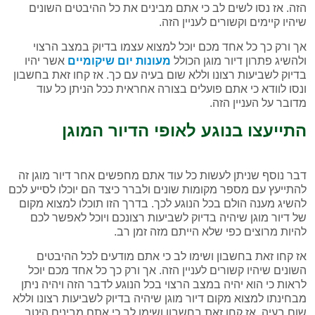
הזה. אז נסו לשים לב כי אתם מבינים את כל ההיבטים השונים
שיהיו קיימים וקשורים לעניין הזה.
אך ורק כך כל אחד מכם יוכל למצוא עצמו בדיוק במצב הרצוי
ולהשיג פתרון דיור מוגן הכולל
מעונות יום שיקומיים
אשר יהיו
בדיוק לשביעות רצונו וללא שום בעיה עם כך. אז קחו זאת בחשבון
ונסו לוודא כי אתם פועלים בצורה אחראית ככל הניתן כל עוד
מדובר על העניין הזה.
התייעצו בנוגע לאופי הדיור המוגן
דבר נוסף שניתן לעשות כל עוד אתם מחפשים אחר דיור מוגן זה
להתייעץ עם מספר מקומות שונים ולברר כיצד הם יוכלו לסייע לכם
להשיג מענה הולם בכל הנוגע לכך. בדרך הזו תוכלו למצוא מקום
של דיור מוגן שיהיה בדיוק לשביעות רצונכם ויוכל לאפשר לכם
להיות מרוצים כפי שלא הייתם מזה זמן רב.
אז קחו זאת בחשבון ושימו לב כי אתם מודעים לכל ההיבטים
השונים שיהיו קשורים לעניין הזה. אך ורק כך כל אחד מכם יוכל
לראות כי הוא יהיה במצב הרצוי בכל הנוגע לדבר הזה ויהיה ניתן
מבחינתו למצוא מקום דיור מוגן שיהיה בדיוק לשביעות רצונו וללא
שום בעיה. אז קחו זאת בחשבון ושימו לב כי אתם מבינים היטב