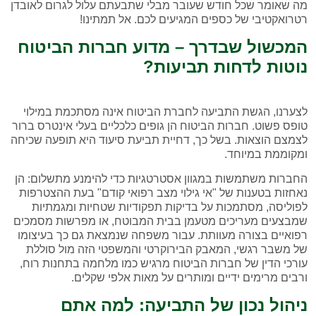
מה שאומר שכל חודש שעובר מבלי שתבעתם עלול לגרום לאובדן
רטרואקטיבי של כספים המגיעים לכם. אל תמתינו!
המכשול שבדרך – מדוע חברות הביטוח
נוטות לדחות תביעות?
לצערנו, הגשת התביעה לחברת הביטוח אינה מסתכמת במילוי
טופס פשוט. חברות הביטוח הן גופים כלכליים בעלי אינטרס ברור
לצמצם הוצאות. בשל כך, דחיית תביעת סיעוד היא תופעה שכיחה
ומקוממת במיוחד.
החברות משתמשות במגוון אסטרטגיות כדי להימנע מתשלום: הן
נאחזות בטענות של "אי גילוי מצב רפואי קודם" בעת ההצטרפות
לפוליסה, מסתמכות על בדיקות תפקודיות שטחיות ומגמתיות
שמבצעים מעריכים מטעמן בבית המבוטח, או מפרשות מסמכים
רפואיים בצורה מעוותת. עבור משפחה שנמצאת גם כך בעיצומו
של משבר רגשי, המאבק הבירוקרטי והמשפטי הזה מול סוללת
עורכי הדין של חברות הביטוח מרגיש כמו מלחמה בתחנות רוח,
ורבים מרימים ידיים ומותרים על מאות אלפי שקלים.
ניהול נכון של התביעה: למה אתם