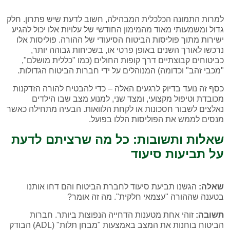
למרות התמונה הכלכלית המבהילה, חשוב לדעת שיש פתרון. חלק
גדול ומשמעותי מאוד מהמימון החודשי של עלויות אלו יכול להגיע
ישירות מתוך פוליסות הביטוח הסיעודי של ההורה. פוליסות אלו
נרכשו לאורך השנים באופן פרטי או, בשכיחות גבוהה יותר,
כביטוחים קבוצתיים דרך קופות החולים (כמו "כללית מושלם",
"מכבי זהב" וכדומה) המנוהלים על ידי חברות הביטוח הגדולות.
כסף זה נועד בדיוק לרגעים האלה – כדי להבטיח להורה הזדקנות
מכובדת וטיפול מקצועי, ומצד שני, למנוע מצב שבו הילדים
נאלצים לשבור חסכונות או לקחת הלוואות. הבעיה מתחילה כאשר
מנסים לממש את הפוליסות הללו בפועל.
שאלות ותשובות: כל מה שרציתם לדעת
על תביעות סיעוד
שאלה:
הגשנו תביעת סיעוד לחברת הביטוח והם דחו אותנו
בטענה שההורה "עצמאי חלקית". מה זה אומר?
תשובה:
זוהי אחת מטענות הדחייה הנפוצות ביותר. חברות
הביטוח בוחנות את המצב באמצעות "מבחן תלות" (ADL) הבודק