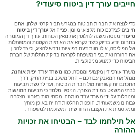
חייבים עורך דין ביטוח סיעודי?
כדי לנצח את חברות הביטוח במגרש הבירוקרטי שלהן, אתם
חייבים לצידכם כוח מקצועי מיומן. פנייה אל
עורך דין ביטוח
סיעודי
מנוסה משנה לחלוטין את מאזן הכוחות. עורך דין המומחה
בתחום יודע בדיוק כיצד לקרוא את האותיות הקטנות והמפותלות
של הפוליסה, אילו חוות דעת רפואיות נדרש להציג, וכיצד להכין
את ההורה ואת בני המשפחה לקראת בדיקת התלות של חברת
הביטוח כדי למנוע מניפולציות.
משרד עורכי דין מקצועי ומנוסה, כמו
משרד עו"ד יפית אוחנה
,
מנהל את המאבק עבורכם – החל משלב בניית התיק, דרך
התכתבויות קשוחות מול חברות הביטוח, ועד להגשת תביעות
לבתי המשפט במידת הצורך. הניסיון מלמד כי תביעות המוגשות
ומנוהלות על ידי משרד עו"ד מומחה, מסתיימות באחוזי הצלחה
גבוהים משמעותית, הופכות החלטות דחייה באופן מוחץ
וממקסמות את הקצבה החודשית המשולמת למשפחה.
אל תילחמו לבד – הבטיחו את זכויות
ההורה