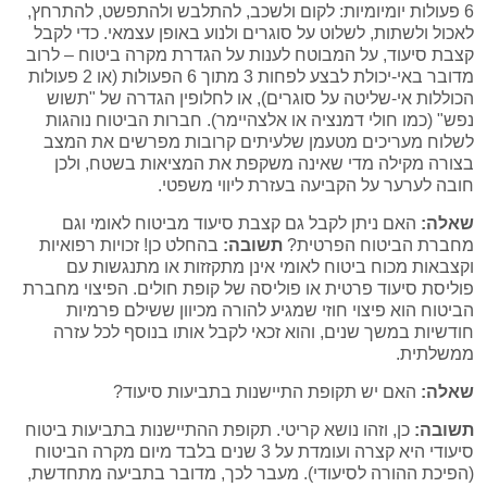
6 פעולות יומיומיות: לקום ולשכב, להתלבש ולהתפשט, להתרחץ,
לאכול ולשתות, לשלוט על סוגרים ולנוע באופן עצמאי. כדי לקבל
קצבת סיעוד, על המבוטח לענות על הגדרת מקרה ביטוח – לרוב
מדובר באי-יכולת לבצע לפחות 3 מתוך 6 הפעולות (או 2 פעולות
הכוללות אי-שליטה על סוגרים), או לחלופין הגדרה של "תשוש
נפש" (כמו חולי דמנציה או אלצהיימר). חברות הביטוח נוהגות
לשלוח מעריכים מטעמן שלעיתים קרובות מפרשים את המצב
בצורה מקילה מדי שאינה משקפת את המציאות בשטח, ולכן
חובה לערער על הקביעה בעזרת ליווי משפטי.
שאלה:
האם ניתן לקבל גם קצבת סיעוד מביטוח לאומי וגם
מחברת הביטוח הפרטית?
תשובה:
בהחלט כן! זכויות רפואיות
וקצבאות מכוח ביטוח לאומי אינן מתקזזות או מתנגשות עם
פוליסת סיעוד פרטית או פוליסה של קופת חולים. הפיצוי מחברת
הביטוח הוא פיצוי חוזי שמגיע להורה מכיוון ששילם פרמיות
חודשיות במשך שנים, והוא זכאי לקבל אותו בנוסף לכל עזרה
ממשלתית.
שאלה:
האם יש תקופת התיישנות בתביעות סיעוד?
תשובה:
כן, וזהו נושא קריטי. תקופת ההתיישנות בתביעות ביטוח
סיעודי היא קצרה ועומדת על 3 שנים בלבד מיום מקרה הביטוח
(הפיכת ההורה לסיעודי). מעבר לכך, מדובר בתביעה מתחדשת,