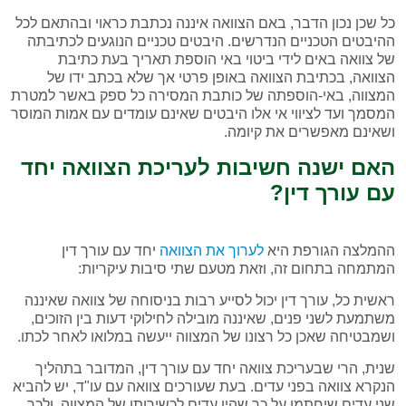
כל שכן נכון הדבר, באם הצוואה איננה נכתבת כראוי ובהתאם לכל
ההיבטים הטכניים הנדרשים. היבטים טכניים הנוגעים לכתיבתה
של צוואה באים לידי ביטוי באי הוספת תאריך בעת כתיבת
הצוואה, בכתיבת הצוואה באופן פרטי אך שלא בכתב ידו של
המצווה, באי-הוספתה של כותבת המסירה כל ספק באשר למטרת
המסמך ועד לציווי אי אלו היבטים שאינם עומדים עם אמות המוסר
ושאינם מאפשרים את קיומה.
האם ישנה חשיבות לעריכת הצוואה יחד
עם עורך דין?
ההמלצה הגורפת היא
לערוך את הצוואה
יחד עם עורך דין
המתמחה בתחום זה, וזאת מטעם שתי סיבות עיקריות:
ראשית כל, עורך דין יכול לסייע רבות בניסוחה של צוואה שאיננה
משתמעת לשני פנים, שאיננה מובילה לחילוקי דעות בין הזוכים,
ושמבטיחה שאכן כל רצונו של המצווה ייעשה במלואו לאחר לכתו.
שנית, הרי שבעריכת צוואה יחד עם עורך דין, המדובר בתהליך
הנקרא צוואה בפני עדים. בעת שעורכים צוואה עם עו"ד, יש להביא
שני עדים שיחתמו על כך שהיו עדים לכשירותו של המצווה, ולכך