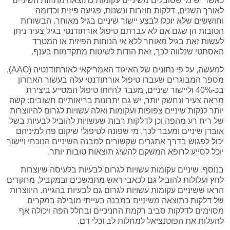
כאשר יש מי שסובלים משיניים עקומות כתוצאה מתזוזת השיניים
לאורך השנים, דלקות חוזרות ונשנות, פגיעה פיזית וכדומה
וחוששים שלא יוכלו לבצע יישור שיניים בגיל מאוחר. הבשורות
הטובות הן שגם אם לא עברתם טיפול אורתודנטי בגיל צעיר ניתן
לעשות זאת בגיל מאוחר ללא אי הנוחות הפיזית או המטרד
האסתטי שנלווה לכך, זאת הודות לשיטות מתקדמות בענף.
למעשה, על פי נתונים של האיגוד האמריקאי לאורתודנטיה (AAO),
מספר המבוגרים שעברו טיפול אורתודנטי עלה בעשור האחרון
בכ-40% וליישור שיניים, מעבר להיותו טיפול המסייע ביצירת
מראה צעיר ונחשק יותר, יש גם יתרונות בריאותיים חשובים: קשה
יותר לנקות שיניים צפופות ועקומות ואלה עשויות לגרום להיווצרות
של ריח רע מהפה וכן לדלקות רבות שעשויות להוביל לבעיות בשל
אובדן שיניים ומעבר לכך, מי שפונה לטיפולי שיקום פה למיניהם
יכול לפגוש בדרך אתגרים שקשורים למבנה השיניים הנוכחי ויישור
יוכל לסייע לרופא המשקם להשיג תוצאות טובות יותר.
בנוסף, שיניים עקומות עשויות לגרום לבעיות בלעיסה שיוצרות
לחץ ועלולות להוביל גם לכאבי ראש מתמשכים ובמקביל, מחקרים
הראו ששיניים עקומות עשויות לגרום גם לבעיות בהגייה. היווצרות
של דלקות כתוצאה משיניים במבנה בעייתי מובילה במקרים
מסוימים לדלקות סביב רקמת החניכיים ובחלל הפה ויכולה אף
להעלות את הפוטנציאל למחלות לב וכלי דם.