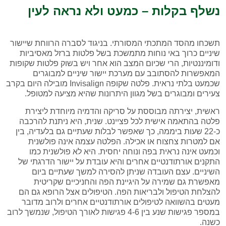
נשלף בקלות – כמעט ולא נראה לעין
תשכחו מהסד המתכתי המסורתי. בניגוד לסברה הרווחת שיישור
שיניים כרוך באי נוחות מתמשכת בשל פלטות ברזל מאסיביות
ודומיננטיות, הרי שכיום המצב הוא אחר ויש בשוק פלטות שקופות
המאפשרות להסתובב עם מערכת יישור שיניים למבוגרים
שכמעט בלתי נראית. פלטה שקופה Invisalign מובילה היום בקרב
צעירים ומבוגרים בשל מגוון היתרונות שהיא מציעה למטופל.
ראשית, יצירתה מבוססת על סריקה והדמיה מיוחדת ליצירת
פלטה בהתאמה אישית לכל פציינט. שנית, היא ניתנת להרכבה
כ-22 שעות ביממה, כך שאפשר לבלות שעתיים גם בלעדיה, בין
אם למטרות צחצוח או אכילה. הפלטה עצמה אינה פולשנית
וכמעט אינה נראית בפה ונוחה יחסית. היא לא פולשנית כמו
התקנים אורתודנטיים אחרים והיא עובדת על יישור הדרגתי של
השיניים. עצם העובדה שניתן להסירה למשך שעתיים ביום
מאפשרת גם שמירה על היגיינת הפה והחניכיים שקריטית
להצלחת הטיפול ולבריאות הפה. הטיפולים אצל הרופא גם הם
מעטים בהשוואה לטיפולים אורתודנטיים אחרים ולרוב מדובר
במספר פגישות שנע בין 4-6 פגישות לאורך הטיפול, שנמשך לרוב
כשנה.