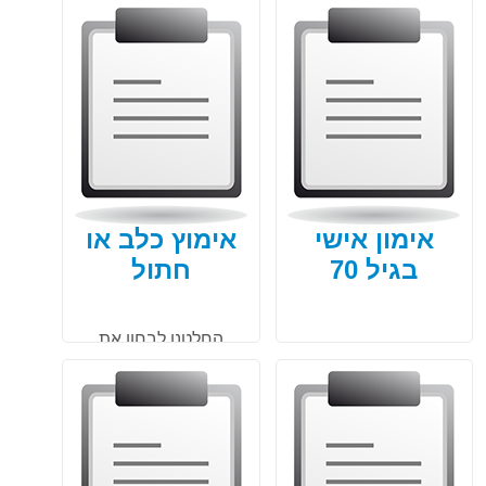
מהי הדרך הכי טובה
איכות טיפול טובה לא
להיראות טוב אפילו בגיל
בהכרח תבטיח איכות
השלישי? מה צריך לדעת
חיים משופרת ליקירינו.
על כירורגיה פלסטית
לבני הגיל השלישי? מהי
החשיבות של ספורט,
שינה ותזונה? למאמר
המלא >>
אימון אישי
אימוץ כלב או
בגיל 70
חתול
החלטנו לבחון את
השפעת בעלי החיים על
אנשים מבוגרים ולבדוק
האם בעלי חיים יכולים
לעזור לאנשים בגיל
השלישי או אולי דווקא
להקשות עליהם, כנסו