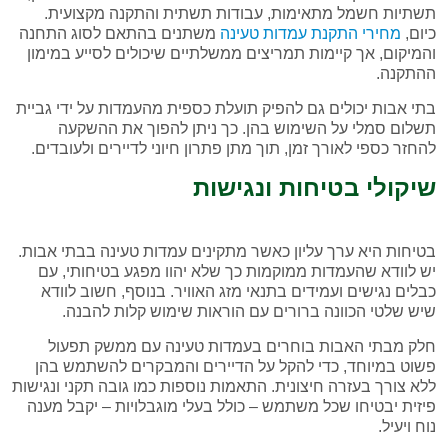
תשתיות חשמל מתאימות, עבודות תשתית והתקנה מקצועית.
כיום,
מחירי התקנת עמדות טעינה
משתנים בהתאם לסוג התחנה
והמיקום, אך קיימות תמריצים ממשלתיים שיכולים לסייע במימון
ההתקנה.
בתי אבות יכולים גם להפיק תועלת כספית מהעמדות על ידי גביית
תשלום סמלי על השימוש בהן. כך ניתן להפוך את ההשקעה
להחזר כספי לאורך זמן, תוך מתן פתרון חיוני לדיירים ולעובדים.
שיקולי בטיחות ונגישות
בטיחות היא ערך עליון כאשר מתקינים עמדות טעינה בבתי אבות.
יש לוודא שהעמדות ממוקמות כך שלא יהוו מפגע בטיחותי, עם
כבלים נגישים ועמידים בתנאי מזג האוויר. בנוסף, חשוב לוודא
שיש שלטי הכוונה ברורים עם הוראות שימוש קלות להבנה.
חלק מבתי האבות בוחרים בעמדות טעינה עם ממשק תפעול
פשוט במיוחד, כדי להקל על הדיירים והמבקרים להשתמש בהן
ללא צורך בעזרה חיצונית. התאמות נוספות כמו גובה תקני ונגישות
פיזית יבטיחו שכל משתמש – כולל בעלי מוגבלויות – יקבל מענה
נוח ויעיל.