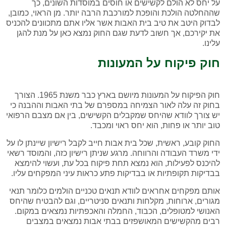
על יחס לא הולם לקשישים או חוסים במוסדות השונים, כך
שההחלטה הולכת והופכת למורכבת הרבה יותר. מן הראוי, כמובן,
לבדוק היטב את טיב בית האבות אשר אליו אתם מתכוונים להכניס
את יקירכם, אך חשוב לדעת שגם החוק נמצא כאן על מנת להגן
עלינו.
חוק פיקוח על המעונות
חוק הפיקוח על המעונות מיושם בארץ כבר משנת 1965. הצורך
בחוק זה עלה לאור הצמיחה במספרם של בתי האבות וההבנה כי
יש צורך לוודא שהיחס שמקבלים הקשישים, בין אם מצבם הרפואי
טוב יותר או פחות, הוא יחס ראוי ומכבד.
החוק קובע, ראשית, שכל בית אבות חייב לקבל רישיון שיינתן לו על
ידי משרד העבודה והרווחה. מרגע שניתן רישיון כזה, והמוסד רשאי
להיכנס לפעילות, הוא נמצא תחת פיקוח בכל עת, ועשוי להימצא
בבדיקות תקופתיות או בבדיקות פתע כראות עיני המפקחים עליו.
אותם מפקחים אחראים לוודא תנאים טכניים הולמים כלומר תנאי
מגורים, ארוחות, מקלחות ותנאים סניטריים, וגם להבטיח שהיחס
האנושי למטופלים, הכבוד, החמלה והאכפתיות נמצאים במקום.
רבים מהקשישים המאושפזים בבתי אבות נמצאים במצבים