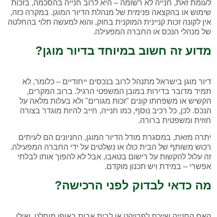
לעומת זאת, חנייה לא רשומה – היא לרוב חנייה בהסכמה, בזכות
שימוש או בהקצאה פנימית של מנהלת הדיור המוגן. במקרה כזה,
אין לקונה זכות קניינית המוקנית בחוק, והוא למעשה תלוי בהחלטה
של מנהלי הנכס או החברה המפעילה.
מדוע זה חשוב במיוחד בדיור מוגן?
דיור מוגן בישראל מתנהל לרוב בנכסים ייחודיים – כלומר, לא
תמיד מדובר בדירות במובן המשפטי הרגיל. ברוב המקרים,
הקשיש או משפחתו קונים "זכות מגורים" ולא בעלות מלאה על
הנכס. לכן, כל רכיב נוסף, כמו חנייה, חייב להיות מוגדר בצורה
חוזית ומשפטית ברורה.
יתרה מזאת, במסגרת מודל הדיור המוגן, החניונים הם לעיתים
רכוש משותף של הבית כולו או נשלטים על ידי החברה המפעילה.
זה עלול להקשות על רישום בטאבו, אבל לא להפוך אותו לבלתי
אפשרי – במידת ויש תכנון מוקדם.
מה כדאי לבדוק לפני הרכישה?
האם החנייה שייכת לפרויקט או לבית אבות באופן מוחלט, ואילו