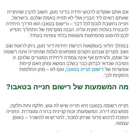
אם אתם שוקלים לרכוש יחידה בדיור מוגן, חשוב להבין שהחנייה
שאתם רואים ליד הבניין אולי לא תהיה באמת שלכם. בישראל,
חנייה נחשבת לנכס לכל דבר – ורישום בטאבו הוא הדרך היחידה
להבטיח בעלות חוקית עליה. הבנה מוקדמת של התהליך תסייע
לכם להימנע מהפתעות והוצאות בלתי צפויות בעתיד.
במהלך הליווי בעסקאות רכישת יחידות דיור מוגן, ניתן לראות שוב
ושוב מקרים שבהם הקונים מופתעים לגלות שהחנייה אינה רשומה
על שמם, ולעיתים אף אינה צמודה ליחידת המגורים שלהם. זו
הסיבה שכדאי לבדוק כבר בשלב המשא ומתן האם קיימת
אפשרות של
רישום חנייה בטאבו
, ואם לא – מהן החלופות
החוקיות לכך.
מה המשמעות של רישום חנייה בטאבו?
חנייה רשומה בטאבו היא חנייה שיש לה גוש, חלקה ותת-חלקה,
ממש כמו דירה. המשמעות: זכות קניינית ברורה ומוגדרת. החנייה
הופכת לרכוש פרטי שניתן למכור, להוריש או להשכיר – באופן
עצמאי.