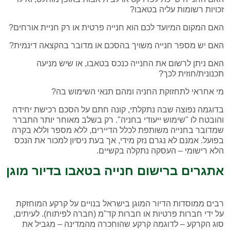
זכויות רשומות עליה בטאבו?
האם המקום המיועד לכם הוא חנייה פרטית או רק חניית אורחים?
האם יש מספר חנייה משויך בהסכם או מדובר בהקצאה דינמית?
האם ניתן לרשום את החנייה כנכס בטאבו, או שיש מניעה
תכנונית/חוזית לכך?
מי אחראי לתחזוקת החניה ומהם תנאי השימוש בה?
בדוגמה נפוצה שבה נתקלתי, קונה חתם על הסכם רכישת יחידה
והובטח לו "שימוש ייעודי בחניה". רק בשלב מאוחר יותר התברר
שמדובר בחנייה משותפת לכלל הדיירים, ללא מספר וללא בקרה
בפועל. אמנם לא נגרם נזק מידי, אך בעת ניסיון למכור את הנכס
הלא רישומי – העסקה נתקלה בקשיים.
אתגרים ברישום חנייה בטאבו בדיור מוגן
רבים ממוסדות הדיור המוגן בישראל בנויים על קרקע המוחזקת
על ידי חברות פרטיות או חברות קד"מ (חברה לפיתוח). לעיתים,
סוג הקרקע – לדוגמה קרקע שהוחכרה מהמדינה – מגביל את