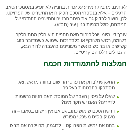
לעיתים, מרבית המידע על זכויות בחנייה לא יופיע במסמכי הטאבו
הרגילים – אלא בנספחי הסכם הפיקוח או התשריט של הפרויקט.
לכן, חשוב לבדוק גם את היתר הבנייה והתשריט ההנדסי של
המתחם, כולל תכניות בניין עיר (תב"ע).
עורך דין מיומן יוכל לזהות האם החנייה היא חלק מתת חלקה
רשומה, רכוש משותף או בלבד זכות שימוש. כשמדובר בזוג
קשישים או ברוכשים אשר מעוניינים בהעברה לדור הבא,
ההבדלים הללו הם קריטיים.
המלצות להתמודדות חכמה
התעקשו לבדוק את פרטי הרישום בחוזה מראש, ואל
תסתפקו בהבטחות בעל פה
שאלו על ניסיון העבר של המוסד: האם חניות נרשמות
לדיירים? האם יש תקדימים?
דרשו הסכם שימוש כתוב גם אם אין רישום בטאבו – זה
מעניק בסיס משפטי מפורש
בחנו את גמישות הפרויקט – לדוגמה, מה יקרה אם תרצו