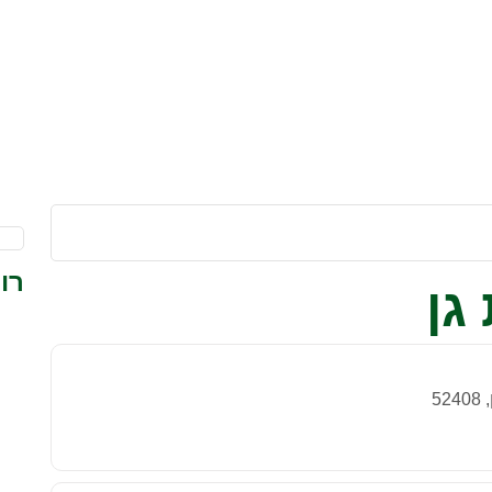
רו
גן