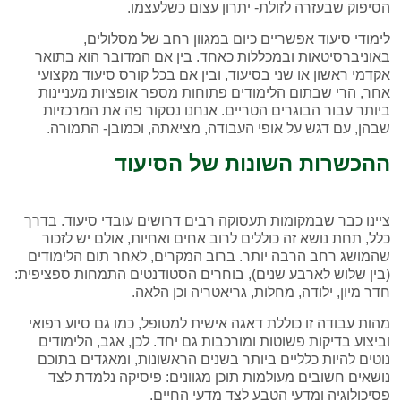
הסיפוק שבעזרה לזולת- יתרון עצום כשלעצמו.
לימודי סיעוד אפשריים כיום במגוון רחב של מסלולים,
באוניברסיטאות ובמכללות כאחד. בין אם המדובר הוא בתואר
אקדמי ראשון או שני בסיעוד, ובין אם בכל קורס סיעוד מקצועי
אחר, הרי שבתום הלימודים פתוחות מספר אופציות מעניינות
ביותר עבור הבוגרים הטריים. אנחנו נסקור פה את המרכזיות
שבהן, עם דגש על אופי העבודה, מציאתה, וכמובן- התמורה.
ההכשרות השונות של הסיעוד
ציינו כבר שבמקומות תעסוקה רבים דרושים עובדי סיעוד. בדרך
כלל, תחת נושא זה כוללים לרוב אחים ואחיות, אולם יש לזכור
שהמושג רחב הרבה יותר. ברוב המקרים, לאחר תום הלימודים
(בין שלוש לארבע שנים), בוחרים הסטודנטים התמחות ספציפית:
חדר מיון, ילודה, מחלות, גריאטריה וכן הלאה.
מהות עבודה זו כוללת דאגה אישית למטופל, כמו גם סיוע רפואי
וביצוע בדיקות פשוטות ומורכבות גם יחד. לכן, אגב, הלימודים
נוטים להיות כלליים ביותר בשנים הראשונות, ומאגדים בתוכם
נושאים חשובים מעולמות תוכן מגוונים: פיסיקה נלמדת לצד
פסיכולוגיה ומדעי הטבע לצד מדעי החיים.