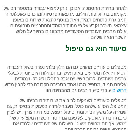
לאחר בחירת ההסמכה, אם כן, ניתן למצוא עבודה במספר רב של
מקומות. בתי וקופות חולים, מרפאות פרטיות ומרכזים לאוכלוסייה
המבוגרת פתוחים תמיד, וזאת בנוסף להצעת שירותים באופן
עצמאי. השכר נקבע על פי מהות המוסד וההסכמים הנהוגים בו,
אולם מרבית העובדים הסיעודיים מתבוננים בחיוך על תלוש
השכר הנאה שלהם.
סיעוד הוא גם טיפול
מטפלים סיעודיים מהווים גם הם חלק בלתי נפרד בשוק העבודה
הסיעודי: אלה מסייעים באופן אישי בהתנהלות היום יומית לבעלי
צרכים מיוחדים- לרוב קשישים אבל בהחלט לא רק- וצמודים
אליהם תמיד. מספיק מבט אחד בסביבה הקרובה כדי להבין מדוע
דרושים
עובדי סיעוד רבים גם מהבחינה הזו.
מטפלים סיעודיים מעניקים לרוב את שירותיהם בביתו של
המטופל. הסיוע שלהם כולל, מעבר לעזרה בפעולות בסיסיות, גם
שמירה על משק הבית ומתן טיפול רפואי, במידת הצורך. יש לציין
כי בתחום זה מועסקים לא פעם גם חסרי הכשרה מקצועית של
ממש, אך הם מהווים מיעוט: היעילות של העובדים שלמדו את
המקצוע פשוט גבוהה הרבה יותר.