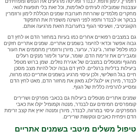
רוזמרין, לימון ותפוז. לבנדר ומליסה מרגיעים את הנפש ומפחיתים
עצבנות שמובילה לעיתים לאלימות, וכל זאת בלי תופעות לוואי.
מחקרים מלמדים שהרחת תערובת שמנים הכוללת לימון ורוזמרין
בבוקר או לבנדר ותפוז לפני השינה משפרת את התפקוד
הקוגניטיבי, ושעיסוי הגוף בתערובת הזאת מרגיעה אותם.
גם במצבים רפואיים אחרים כמו בעיות במחזור הדם או לחץ דם
גבוה אפשר וכדאי להיעזר בשמנים אתריים. שמנים אתריים חזקים
כמו פלפל שחור, ג'ינג'ר, ערער, מיורן ורוזמרין מחממים את העור
ומגבירים את זרימת הדם. שומר, ערער ולימור מנקים רעלים
מהגוף ומטפלים במצבים של אגירת נוזלים. שמן ברוש מטפל
ביעילות בדליות ברגליים. לחץ דם גבוה יכול להיות מצב מסכן
חיים בגל השלישי, ולכן עיסוי מרגיע בשמנים אתריים כמו מרווה,
לבנדר, מיורן או ילנג?ילנג מאזן את מחזור הדם, מאט לחץ הדם
ומסייע להרפיה כללית של הגוף.
שמנים אתריים מטפלים ביעילות גם בכאבי מפרקים ושרירים
קומפרסים חמימים עם לבנדר, מנטה וקמומיל יקלו את כאבי
המפרקים. עיסוי במרווה, לבנדר, מיורן ומנטה יאיץ את קצב זרימת
הדם ויפחית כאבים ונוקשות שרירים.
טיפול משלים מיטבי בשמנים אתריים