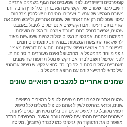
קומפרסים ודיפיוזרים. לפני שמעסים את הגוף בשמנים אתריים,
חשוב לזכור שעורם של הקשישים הוא בדרך כלל עדין הרבה יותר
מעורם הגמיש של אנשים צעירים. מסיבה זו יש להכין מרקחות
עיסוי שמכילות רק אחוז אחד של שמנים אתריים, ולייבש היטב את
הגוף בתום העיסוי. אם הקשישים אינם יכולים לטבול באמבט
שמנים, אפשר לטפל בהם בעזרת אמבטיות רגליים מועילות,
חמימות ומהנות. אמבטיות רגליים יכולות להיות שימושיות מאוד
ולהשיג את התוצאות המצופות במהירות. קומפרסים חמים
ודיפיוזרים הם אמצעי טיפולי עדין ונוח. הם אינם דורשים מאמץ
גופני מיוחד מהמטפל או מהמטופל ואינם מעוררים חוסר נוחות.
לפני הטיפול חשוב לברר אם הקשיש נוטל תרופות שהשמנים
האתריים עלולים לסתור. לפיכך, כדי להציע לקשיש טיפול ארומטי
יעיל כדאי להתייעץ קודם עם הרופא המטפל בו.
שמנים אתריים למצבים רפואיים שונים
שמנים אתריים למבוגרים מצוינים לטיפול במצבים רפואיים
שונים, וכדאי בהחלט לשקול אותם כטיפול משלים לכל טיפול
רפואי מקובל. כך למשל, זקנים הסובלים מקיהיון, יכולים ליהנות
משמנים אתריים המסייעים לשינה טובה ורגועה, מפחיתים חרדה
ומשפרים את התפקוד הקוגניטיבי כמו לבנדר (אזוביון), מליסה,