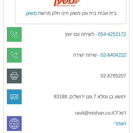
בית אבות בית גונן משען הינו חלק מרשת
משען
.
054-4252172
- לשיחה עם יועץ
02-6404222
- שיחה ישירה
02-6785207
יהושע בן גמלא 7 גונן ירושלים, 93188
דוא"ל:ravit@mishan.co.il
האתר